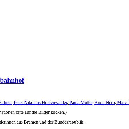
rbahnhof
Halmer
,
Peter Nikolaus Heikenwälder
,
Paula Müller
,
Anna Nero
,
Marc 
ionen bitte auf die Bilder klicken.)
tlerinnen aus Bremen und der Bundesrepublik...