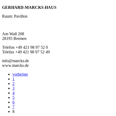
GERHARD-MARCKS-HAUS
Raum: Pavillon
Am Wall 208
28195 Bremen
Telefon +49 421 98 97 52 0
Telefax +49 421 98 97 52 49
info@marcks.de
www.marcks.de
vorherige
1
2
3
4
5
6
7
8