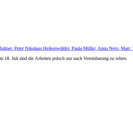
Halmer
,
Peter Nikolaus Heikenwälder
,
Paula Müller
,
Anna Nero
,
Marc 
m 18. Juli sind die Arbeiten jedoch nur nach Vereinbarung zu sehen.