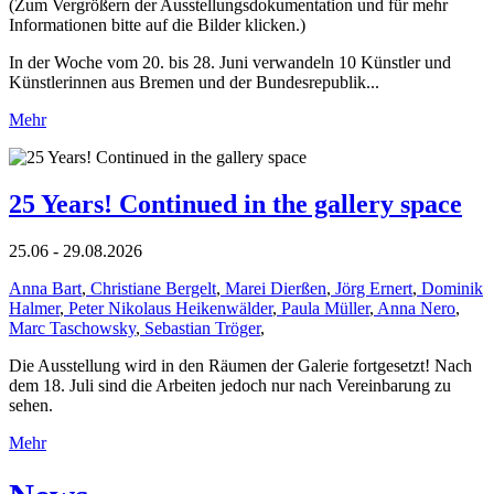
(Zum Vergrößern der Ausstellungsdokumentation und für mehr
Informationen bitte auf die Bilder klicken.)
In der Woche vom 20. bis 28. Juni verwandeln 10 Künstler und
Künstlerinnen aus Bremen und der Bundesrepublik...
Mehr
25 Years! Continued in the gallery space
25.06 - 29.08.2026
Anna Bart
,
Christiane Bergelt
,
Marei Dierßen
,
Jörg Ernert
,
Dominik
Halmer
,
Peter Nikolaus Heikenwälder
,
Paula Müller
,
Anna Nero
,
Marc Taschowsky
,
Sebastian Tröger
,
Die Ausstellung wird in den Räumen der Galerie fortgesetzt! Nach
dem 18. Juli sind die Arbeiten jedoch nur nach Vereinbarung zu
sehen.
Mehr