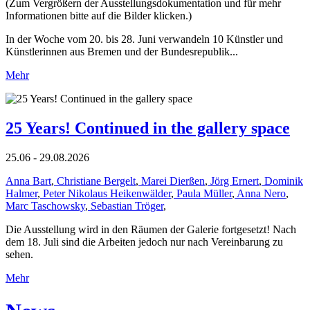
(Zum Vergrößern der Ausstellungsdokumentation und für mehr
Informationen bitte auf die Bilder klicken.)
In der Woche vom 20. bis 28. Juni verwandeln 10 Künstler und
Künstlerinnen aus Bremen und der Bundesrepublik...
Mehr
25 Years! Continued in the gallery space
25.06 - 29.08.2026
Anna Bart
,
Christiane Bergelt
,
Marei Dierßen
,
Jörg Ernert
,
Dominik
Halmer
,
Peter Nikolaus Heikenwälder
,
Paula Müller
,
Anna Nero
,
Marc Taschowsky
,
Sebastian Tröger
,
Die Ausstellung wird in den Räumen der Galerie fortgesetzt! Nach
dem 18. Juli sind die Arbeiten jedoch nur nach Vereinbarung zu
sehen.
Mehr