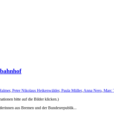
rbahnhof
Halmer
,
Peter Nikolaus Heikenwälder
,
Paula Müller
,
Anna Nero
,
Marc 
ionen bitte auf die Bilder klicken.)
tlerinnen aus Bremen und der Bundesrepublik...