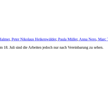
Halmer
,
Peter Nikolaus Heikenwälder
,
Paula Müller
,
Anna Nero
,
Marc 
m 18. Juli sind die Arbeiten jedoch nur nach Vereinbarung zu sehen.