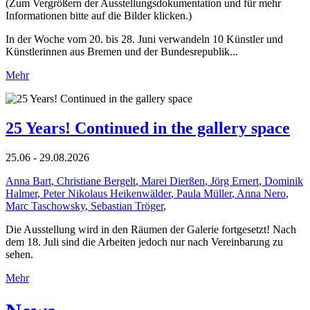
(Zum Vergrößern der Ausstellungsdokumentation und für mehr
Informationen bitte auf die Bilder klicken.)
In der Woche vom 20. bis 28. Juni verwandeln 10 Künstler und
Künstlerinnen aus Bremen und der Bundesrepublik...
Mehr
25 Years! Continued in the gallery space
25.06 - 29.08.2026
Anna Bart
,
Christiane Bergelt
,
Marei Dierßen
,
Jörg Ernert
,
Dominik
Halmer
,
Peter Nikolaus Heikenwälder
,
Paula Müller
,
Anna Nero
,
Marc Taschowsky
,
Sebastian Tröger
,
Die Ausstellung wird in den Räumen der Galerie fortgesetzt! Nach
dem 18. Juli sind die Arbeiten jedoch nur nach Vereinbarung zu
sehen.
Mehr