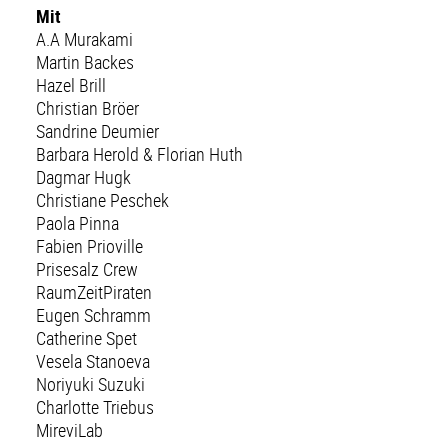
Mit
A.A Murakami
Martin Backes
Hazel Brill
Christian Bröer
Sandrine Deumier
Barbara Herold & Florian Huth
Dagmar Hugk
Christiane Peschek
Paola Pinna
Fabien Prioville
Prisesalz Crew
RaumZeitPiraten
Eugen Schramm
Catherine Spet
Vesela Stanoeva
Noriyuki Suzuki
Charlotte Triebus
MireviLab