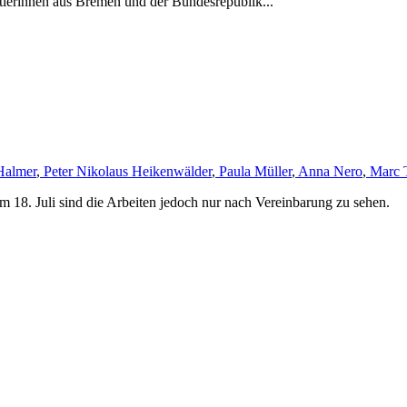
tlerinnen aus Bremen und der Bundesrepublik...
Halmer
,
Peter Nikolaus Heikenwälder
,
Paula Müller
,
Anna Nero
,
Marc 
m 18. Juli sind die Arbeiten jedoch nur nach Vereinbarung zu sehen.