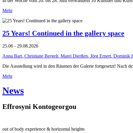
In der Woche vom 20. bis 28. Juni verwandeln 10 Künstler und Küns
Mehr
25 Years! Continued in the gallery space
25.06 - 29.08.2026
Anna Bart
,
Christiane Bergelt
,
Marei Dierßen
,
Jörg Ernert
,
Dominik 
Die Ausstellung wird in den Räumen der Galerie fortgesetzt! Nach de
Mehr
News
Effrosyni Kontogeorgou
out of body experience & horizontal heights