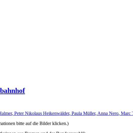
rbahnhof
Halmer
,
Peter Nikolaus Heikenwälder
,
Paula Müller
,
Anna Nero
,
Marc 
ionen bitte auf die Bilder klicken.)