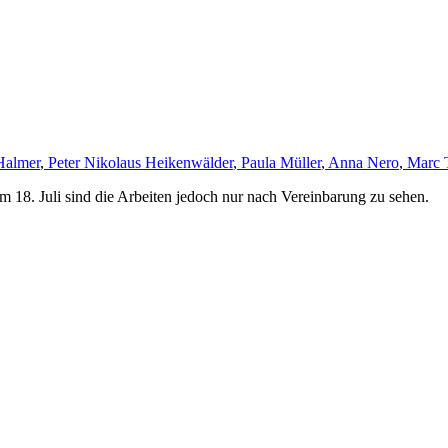
Halmer
,
Peter Nikolaus Heikenwälder
,
Paula Müller
,
Anna Nero
,
Marc 
m 18. Juli sind die Arbeiten jedoch nur nach Vereinbarung zu sehen.