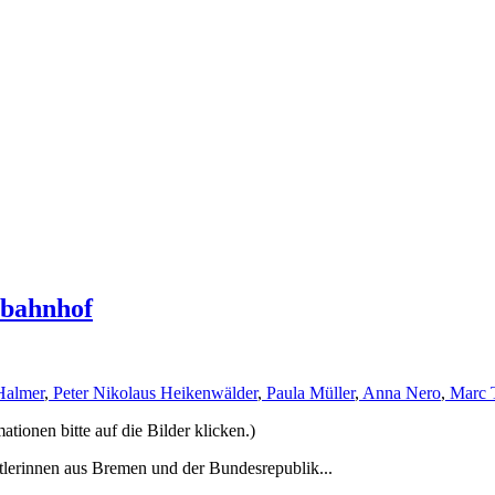
rbahnhof
Halmer
,
Peter Nikolaus Heikenwälder
,
Paula Müller
,
Anna Nero
,
Marc 
ionen bitte auf die Bilder klicken.)
tlerinnen aus Bremen und der Bundesrepublik...